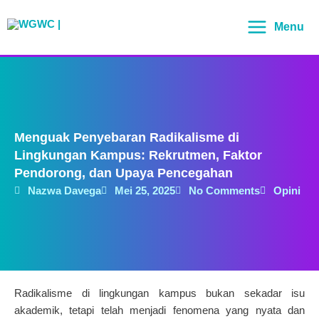
Lewati
Main
ke
Menu
Menu
konten
Menguak Penyebaran Radikalisme di
Lingkungan Kampus: Rekrutmen, Faktor
Pendorong, dan Upaya Pencegahan
Nazwa Davega
Mei 25, 2025
No Comments
Opini
Radikalisme di lingkungan kampus bukan sekadar isu
akademik, tetapi telah menjadi fenomena yang nyata dan