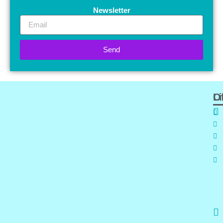
Newsletter
Email
Send
Of
L