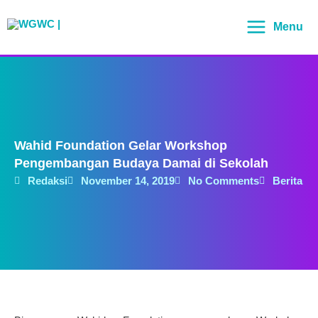
Lewati
Main
ke
Menu
Menu
konten
Wahid Foundation Gelar Workshop
Pengembangan Budaya Damai di Sekolah
Redaksi
November 14, 2019
No Comments
Berita