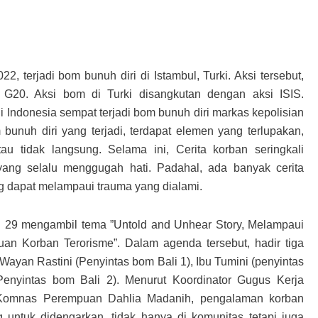
, terjadi bom bunuh diri di Istambul, Turki. Aksi tersebut,
n G20. Aksi bom di Turki disangkutan dengan aksi ISIS.
Indonesia sempat terjadi bom bunuh diri markas kepolisian
bunuh diri yang terjadi, terdapat elemen yang terlupakan,
tau tidak langsung. Selama ini, Cerita korban seringkali
yang selalu menggugah hati. Padahal, ada banyak cerita
g dapat melampaui trauma yang dialami.
29 mengambil tema ”Untold and Unhear Story, Melampaui
an Korban Terorisme”. Dalam agenda tersebut, hadir tiga
 Wayan Rastini (Penyintas bom Bali 1), Ibu Tumini (penyintas
Penyintas bom Bali 2). Menurut Koordinator Gugus Kerja
Komnas Perempuan Dahlia Madanih, pengalaman korban
untuk didengarkan, tidak hanya di komunitas tetapi juga