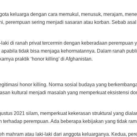
nggota keluarga dengan cara memukul, menusuk, merajam, mene
i, perempuan sering menjadi sasaran atau korban. Sebab asal 
ki-laki di ranah privat tercermin dengan keberadaan perempua
 apabila tidak bisa menjaga kehormatannya. Dalam ranah publi
a praktik ‘honor killing’ di Afghanistan.
gitimasi honor killing. Norma sosial budaya yang berkembanga
san kultural menjadi masalah yang memperkuat eksistensi domi
gustus 2021 silam, memperkuat kekerasan struktural yang dial
h terhadap perempuan. Ada beberapa kebijakan yang tidak ram
 mahram atau laki-laki dari anggota keluarganya. Kedua, pere