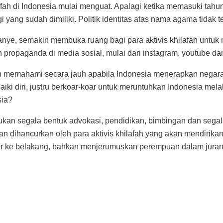
ah di Indonesia mulai menguat. Apalagi ketika memasuki tahun p
 yang sudah dimiliki. Politik identitas atas nama agama tidak 
ye, semakin membuka ruang bagi para aktivis khilafah untuk 
n propaganda di media sosial, mulai dari instagram, youtube da
lebih memahami secara jauh apabila Indonesia menerapkan negara
aiki diri, justru berkoar-koar untuk meruntuhkan Indonesia melal
sia?
kan segala bentuk advokasi, pendidikan, bimbingan dan segal
an dihancurkan oleh para aktivis khilafah yang akan mendirika
r ke belakang, bahkan menjerumuskan perempuan dalam jurang