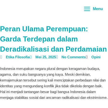
Lewati
Main
ke
Menu
Menu
konten
Peran Ulama Perempuan:
Garda Terdepan dalam
Deradikalisasi dan Perdamaian
Etika Filosofia
Mei 25, 2025
No Comments
Opini
Indonesia merupakan negara plural dengan keragaman budaya,
agama, dan suku bangsanya yang kaya. Meski demikian,
kemajemukan tersebut sering kali menciptakan perbedaan nilai dan
identitas yang mengundang konflik jika tidak dikelola dengan baik.
Hal ini menjadi tantangan besar bagi bangsa Indonesia dalam
menjaga stabilitas sosial dari ancaman radikalisasi dan ekstrimisme.