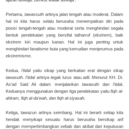
Pertama,
tawassuth
artinya jalan tengah atau moderat. Dalam
hal ini kita harus selalu berusaha menempatkan diri pada
posisi tengah-tengah atau moderat serta menghindari segala
bentuk pendekatan yang bersifat tatharruf (ekstrem), baik
ekstrem kiri maupun kanan. Hal ini juga penting untuk
menghindari fanatisme buta yang kemudian menjerumus pada
ekstremisme.
Kedua,
i’tidal
yaitu sikap yang berkaitan erat dengan sikap
tawasuth
.
I’tidal
artinya tegak lurus atau adil. Menurut KH. Dr.
As’ad Said Ali dalam menjalankan tawasuth dan i’tidal.
Keduanya menggunakan dengan tiga pendekatan yaitu
fiqh al-
ahkam, fiqh al-da’wah, dan fiqh al-siyasah
.
Ketiga, tawazun artinya seimbang. Hal ini berarti setiap kita
hendak menyikapi sesuatu harus berusaha bersikap arif
dengan mempertimbangkan sebab dan akibat dari keputusan