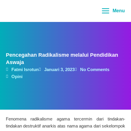
Lewati
Main
ke
Menu
Menu
konten
Pencegahan Radikalisme melalui Pendidikan
Aswaja
Fatmi Isrotun
Januari 3, 2023
No Comments
Opini
Fenomena radikalisme agama tercermin dari tindakan-
tindakan destruktif anarkis atas nama agama dari sekelompok