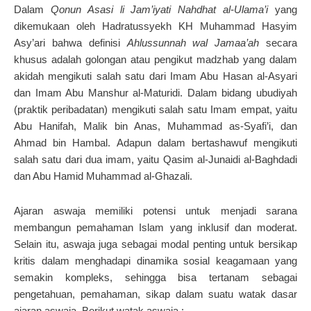
Dalam
Qonun Asasi li Jam’iyati Nahdhat al-Ulama’i
yang
dikemukaan oleh Hadratussyekh KH Muhammad Hasyim
Asy’ari bahwa definisi
Ahlussunnah wal Jamaa’ah
secara
khusus adalah golongan atau pengikut madzhab yang dalam
akidah mengikuti salah satu dari Imam Abu Hasan al-Asyari
dan Imam Abu Manshur al-Maturidi. Dalam bidang ubudiyah
(praktik peribadatan) mengikuti salah satu Imam empat, yaitu
Abu Hanifah, Malik bin Anas, Muhammad as-Syafi’i, dan
Ahmad bin Hambal. Adapun dalam bertashawuf mengikuti
salah satu dari dua imam, yaitu Qasim al-Junaidi al-Baghdadi
dan Abu Hamid Muhammad al-Ghazali.
Ajaran aswaja memiliki potensi untuk menjadi sarana
membangun pemahaman Islam yang inklusif dan moderat.
Selain itu, aswaja juga sebagai modal penting untuk bersikap
kritis dalam menghadapi dinamika sosial keagamaan yang
semakin kompleks, sehingga bisa tertanam sebagai
pengetahuan, pemahaman, sikap dalam suatu watak dasar
ajaran aswaja. Berikut watak aswaja :