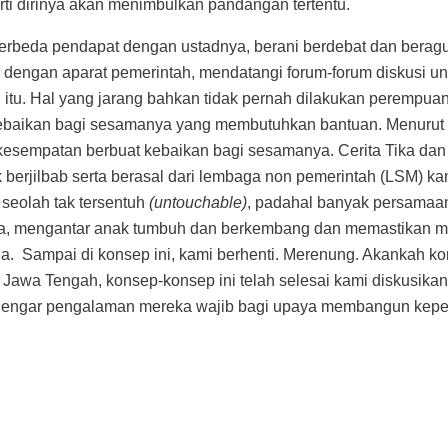
i dirinya akan menimbulkan pandangan tertentu.
 berbeda pendapat dengan ustadnya, berani berdebat dan bera
i dengan aparat pemerintah, mendatangi forum-forum diskusi 
itu. Hal yang jarang bahkan tidak pernah dilakukan perempuan
kebaikan bagi sesamanya yang membutuhkan bantuan. Menurut T
erkesempatan berbuat kebaikan bagi sesamanya. Cerita Tika d
erjilbab serta berasal dari lembaga non pemerintah (LSM) ka
 seolah tak tersentuh
(untouchable)
, padahal banyak persamaa
a, mengantar anak tumbuh dan berkembang dan memastikan mere
. Sampai di konsep ini, kami berhenti. Merenung. Akankah k
i Jawa Tengah, konsep-konsep ini telah selesai kami diskusika
endengar pengalaman mereka wajib bagi upaya membangun kep