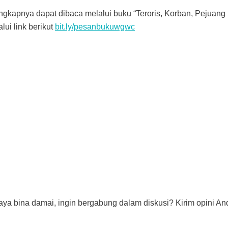
ngkapnya dapat dibaca melalui buku “Teroris, Korban, Pejua
ui link berikut
bit.ly/pesanbukuwgwc
aya bina damai, ingin bergabung dalam diskusi? Kirim opini And