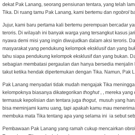
dekat Pak Lanang, seorang pensiunan tentara, yang telah l
Tika. Di ruang tamu Pak Lanang, kami bertemu dan
ngobrol
ba
Jujur, kami baru pertama kali bertemu perempuan bercadar yan
teroris. Di wilayah ini banyak warga yang tersangkut kasus ja
nyawa demi misi yang ingin diwujudkan dalam aksi teroris. 
masyarakat yang pendukung kelompok eksklusif dan yang buka
tahu siapa pendukung kelompok eksklusif dan yang bukan. Da
sebagian membatasi pergaulan dan hanya bersedia menjalin
takut ketika hendak dipertemukan dengan Tika. Namun, Pak 
Pak Lanang menyadari tidak mudah mengajak Tika meninggal
kelompoknya biasanya dikategorikan
thoghut
, ,
mereka yang 
termasuk kepolisian dan tentara juga
thogut
, musuh yang haru
bisa meminjami kamu uang, tapi apakah kamu mau menerima u
membuka mata Tika tentang apa yang selama ini ia sebut se
Pembawaan Pak Lanang yang ramah cukup mencairkan obrolan 