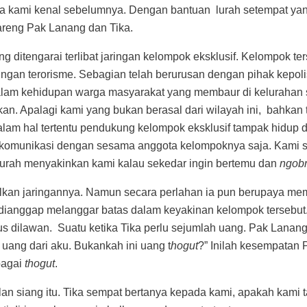
ama kami kenal sebelumnya. Dengan bantuan lurah setempat ya
reng Pak Lanang dan Tika.
g ditengarai terlibat jaringan kelompok eksklusif. Kelompok te
ringan terorisme. Sebagian telah berurusan dengan pihak kepoli
Dalam kehidupan warga masyarakat yang membaur di kelurahan s
n. Apalagi kami yang bukan berasal dari wilayah ini, bahkan 
lam hal tertentu pendukung kelompok eksklusif tampak hidup 
 komunikasi dengan sesama anggota kelompoknya saja. Kami 
Lurah menyakinkan kami kalau sekedar ingin bertemu dan
ngobr
kan jaringannya. Namun secara perlahan ia pun berupaya me
dianggap melanggar batas dalam keyakinan kelompok tersebu
s dilawan. Suatu ketika Tika perlu sejumlah uang. Pak Lanang
ang dari aku. Bukankah ini uang t
hogut
?” Inilah kesempatan 
bagai
thogut
.
siang itu. Tika sempat bertanya kepada kami, apakah kami ta