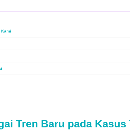
a
 Kami
si
ai Tren Baru pada Kasus 