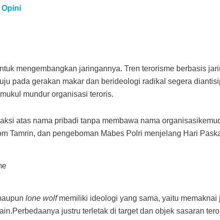
Opini
untuk mengembangkan jaringannya. Tren terorisme berbasis jar
pada gerakan makar dan berideologi radikal segera diantisip
ukul mundur organisasi teroris.
beraksi atas nama pribadi tanpa membawa nama organisasikemu
s bom Tamrin, dan pengeboman Mabes Polri menjelang Hari Paska
 maupun
lone wolf
memiliki ideologi yang sama, yaitu memaknai 
in.Perbedaanya justru terletak di target dan objek sasaran ter