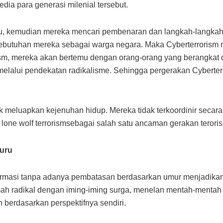
edia para generasi milenial tersebut.
 itu, kemudian mereka mencari pembenaran dan langkah-langk
butuhan mereka sebagai warga negara. Maka Cyberterrorism 
ism, mereka akan bertemu dengan orang-orang yang berangkat da
elalui pendekatan radikalisme. Sehingga pergerakan Cyberte
uk meluapkan kejenuhan hidup. Mereka tidak terkoordinir secara
an lone wolf terrorismsebagai salah satu ancaman gerakan teror
uru
formasi tanpa adanya pembatasan berdasarkan umur menjadikan
 radikal dengan iming-iming surga, menelan mentah-mentah na
 berdasarkan perspektifnya sendiri.