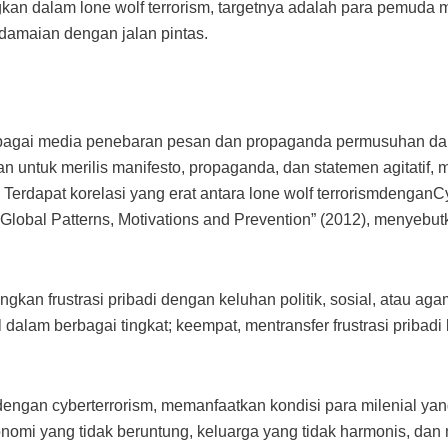
kan dalam lone wolf terrorism, targetnya adalah para pemuda 
damaian dengan jalan pintas.
sebagai media penebaran pesan dan propaganda permusuhan da
n untuk merilis manifesto, propaganda, dan statemen agitatif
rdapat korelasi yang erat antara lone wolf terrorismdenganCybe
 Global Patterns, Motivations and Prevention” (2012), menyeb
kan frustrasi pribadi dengan keluhan politik, sosial, atau ag
alam berbagai tingkat; keempat, mentransfer frustrasi pribadi 
t dengan cyberterrorism, memanfaatkan kondisi para milenial
omi yang tidak beruntung, keluarga yang tidak harmonis, dan 