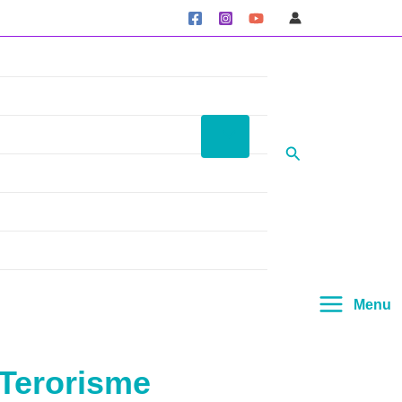
Menu
Cari
Toggle
Main
Menu
Menu
Terorisme