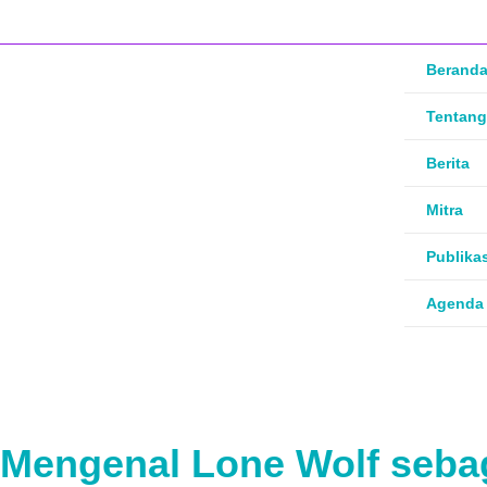
Lewati
ke
konten
Berand
Tentang
Berita
Mitra
Publika
Agenda
Mengenal Lone Wolf sebag