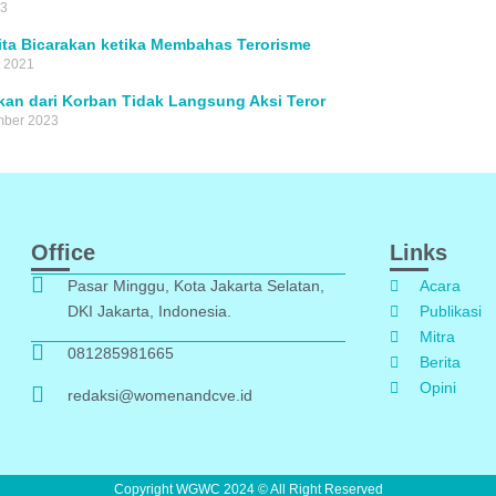
23
ita Bicarakan ketika Membahas Terorisme
t 2021
kan dari Korban Tidak Langsung Aksi Teror
mber 2023
Office
Links
Pasar Minggu, Kota Jakarta Selatan,
Acara
DKI Jakarta, Indonesia.
Publikasi
Mitra
081285981665
Berita
Opini
redaksi@womenandcve.id
Copyright WGWC 2024 © All Right Reserved