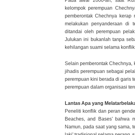
Pada awal 2000-an, saat Rus
kelompok perempuan Chechnya 
pemberontak Chechnya kerap me
melakukan penyanderaan di t
ditandai oleh perempuan pelak
Julukan ini bukanlah tanpa se
kehilangan suami selama konflik
Selain pemberontak Chechnya, ke
jihadis perempuan sebagai pel
perempuan kini berada di garis 
perempuan dalam organisasi tero
Lantas Apa yang Melatarbelak
Peneliti konflik dan peran gend
Beaches, and Bases’ bahwa mil
Namun, pada saat yang sama, te
laki’ tradisional selama perang, s