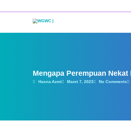
Lewati
ke
konten
Mengapa Perempuan Nekat 
Hasna Azmi
Maret 7, 2023
No Comments