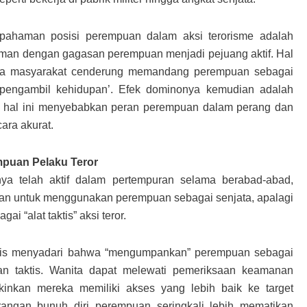
pahaman posisi perempuan dalam aksi terorisme adalah
aman dengan gagasan perempuan menjadi pejuang aktif. Hal
hwa masyarakat cenderung memandang perempuan sebagai
 ‘pengambil kehidupan’. Efek dominonya kemudian adalah
, hal ini menyebabkan peran perempuan dalam perang dan
cara akurat.
mpuan Pelaku Teror
a telah aktif dalam pertempuran selama berabad-abad,
san untuk menggunakan perempuan sebagai senjata, apalagi
 “alat taktis” aksi teror.
eroris menyadari bahwa “mengumpankan” perempuan sebagai
n taktis. Wanita dapat melewati pemeriksaan keamanan
nkan mereka memiliki akses yang lebih baik ke target
rangan bunuh diri perempuan seringkali lebih mematikan