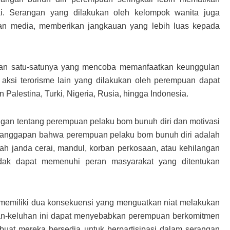
aki. Serangan yang dilakukan oleh kelompok wanita juga
ian media, memberikan jangkauan yang lebih luas kepada
an satu-satunya yang mencoba memanfaatkan keunggulan
, aksi terorisme lain yang dilakukan oleh perempuan dapat
n Palestina, Turki, Nigeria, Rusia, hingga Indonesia.
ngan tentang perempuan pelaku bom bunuh diri dan motivasi
 anggapan bahwa perempuan pelaku bom bunuh diri adalah
ah janda cerai, mandul, korban perkosaan, atau kehilangan
idak dapat memenuhi peran masyarakat yang ditentukan
t memiliki dua konsekuensi yang menguatkan niat melakukan
han-keluhan ini dapat menyebabkan perempuan berkomitmen
buat mereka bersedia untuk berpartisipasi dalam serangan