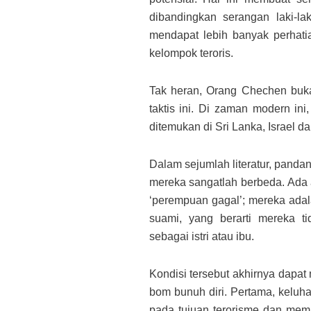
dibandingkan serangan laki-l
mendapat lebih banyak perhat
kelompok teroris.
Tak heran, Orang Chechen buk
taktis ini. Di zaman modern ini
ditemukan di Sri Lanka, Israel da
Dalam sejumlah literatur, panda
mereka sangatlah berbeda. Ada
‘perempuan gagal’; mereka adal
suami, yang berarti mereka t
sebagai istri atau ibu.
Kondisi tersebut akhirnya dapa
bom bunuh diri. Pertama, kelu
pada tujuan terorisme dan mem