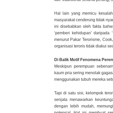
Hal lain yang memicu kesalah
masyarakat cenderung tidak ny
ini disebabkan oleh fakta ba
‘pemberi kehidupan’ daripada
menurut Pakar Terorisme, Cook
organisasi teroris tidak diakui se
Di Balik Motif Fenomena Pere
Meskipun perempuan sebenarny
kaum pria sering menolak gaga
menggunakan tubuh mereka sebagai
Tapi di satu sisi, kelompok t
senjata menawarkan keuntunga
dengan lebih mudah, memungki
potensial. Hal ini membuat se