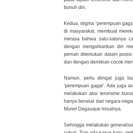
bunuh diri.
Kedua, stigma ‘perempuan gagal’
di masyarakat, membuat mereka
merasa bahwa satu-satunya ca
dengan mengorbankan diri mer
pernah ditemukan dalam posisi
dan dengan demikian cocok menj
Namun, perlu diingat juga b
‘perempuan gagal’. Ada juga wani
melakukan aksi terorisme bunuh
hanya berasal dari negara-nega
Muriel Degauque misalnya.
Sehingga melakukan generalisasi
cukup. Tiap ada kasus baru, pe