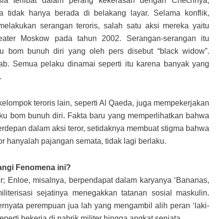
ia terlibat dalam perang kekerasan dengan Chechnya,
tidak hanya berada di belakang layar. Selama konflik,
lakukan serangan teroris, salah satu aksi mereka yaitu
eater Moskow pada tahun 2002. Serangan-serangan itu
u bom bunuh diri yang oleh pers disebut “black widow”.
bab. Semua pelaku dinamai seperti itu karena banyak yang
.
lompok teroris lain, seperti Al Qaeda, juga mempekerjakan
aku bom bunuh diri. Fakta baru yang memperlihatkan bahwa
terdepan dalam aksi teror, setidaknya membuat stigma bahwa
r hanyalah pajangan semata, tidak lagi berlaku.
angi Fenomena ini?
er; Enloe, misalnya, berpendapat dalam karyanya ‘Bananas,
iterisasi sejatinya menegakkan tatanan sosial maskulin.
rnyata perempuan jua lah yang mengambil alih peran ‘laki-
eperti bekerja di pabrik militer hingga angkat senjata.