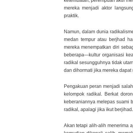
keterlibatan, perempuan aktif me
mereka menjadi aktor langsung
praktik.
Namun, dalam dunia radikalism
medan tempur atau berjhad hany
mereka menempatkan diri seba
beberapa—kultur organisasi k
radikal sesungguhnya tidak utam
dan dihormati jika mereka dapa
Pengakuan peran menjadi salah
kelompok radikal. Berkat doro
keberaniannya melepas suami b
radikal, apalagi jika ikut berjihad.
Akan tetapi alih-alih menerima a