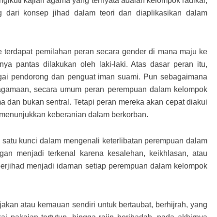
ngikuti kajian agama yang ternyata adalah kelompok radikal,
 dari konsep jihad dalam teori dan diaplikasikan dalam
e terdapat pemilahan peran secara gender di mana maju ke
a pantas dilakukan oleh laki-laki. Atas dasar peran itu,
gai pendorong dan penguat iman suami. Pun sebagaimana
eagamaan, secara umum peran perempuan dalam kelompok
a dan bukan sentral. Tetapi peran mereka akan cepat diakui
t menunjukkan keberanian dalam berkorban.
 satu kunci dalam mengenali keterlibatan perempuan dalam
ngan menjadi terkenal karena kesalehan, keikhlasan, atau
erjihad menjadi idaman setiap perempuan dalam kelompok
jakan atau kemauan sendiri untuk bertaubat, berhijrah, yang