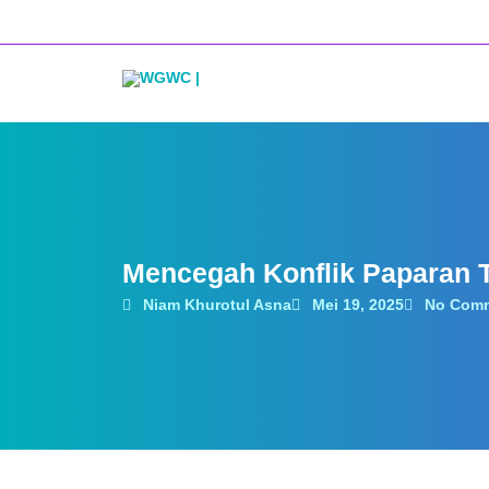
Lewati
ke
konten
Mencegah Konflik Paparan 
Niam Khurotul Asna
Mei 19, 2025
No Com