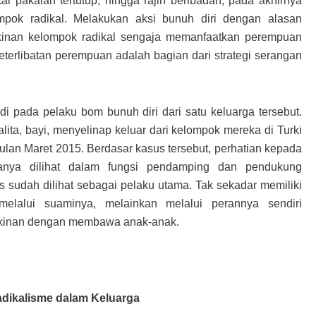
i pakaian tertutup, hingga rajin beribadah, pada akhirnya
mpok radikal. Melakukan aksi bunuh diri dengan alasan
gkinan kelompok radikal sengaja memanfaatkan perempuan
keterlibatan perempuan adalah bagian dari strategi serangan
i pada pelaku bom bunuh diri dari satu keluarga tersebut.
alita, bayi, menyelinap keluar dari kelompok mereka di Turki
lan Maret 2015. Berdasar kasus tersebut, perhatian kepada
anya dilihat dalam fungsi pendamping dan pendukung
s sudah dilihat sebagai pelaku utama. Tak sekadar memiliki
lalui suaminya, melainkan melalui perannya sendiri
akinan dengan membawa anak-anak.
dikalisme dalam Keluarga