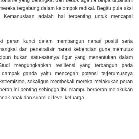
rorisme yang berangkat dari kedok agama tanpa dipahami
mereka tergabung dalam kelompok radikal. Begitu pula aksi
. Kemanusiaan adalah hal terpenting untuk mencapai
i peran kunci dalam membangun narasi positif serta
nangkal dan penetralisir narasi kebencian guna memutus
kipun bukan satu-satunya figur yang menentukan dalam
Studi mengungkapkan resiliensi yang terbangun pada
dampak ganda yaitu mencegah potensi terjerumusnya
kstremisme, sekaligus membekali mereka melakukan peran
i peran ini penting sehingga ibu mampu berperan melakukan
e anak-anak dan suami di level keluarga.