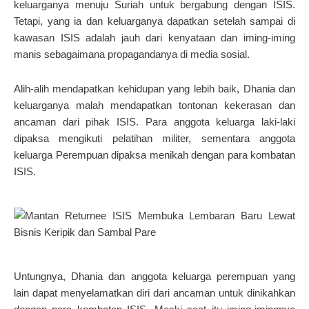
keluarganya menuju Suriah untuk bergabung dengan ISIS.
Tetapi, yang ia dan keluarganya dapatkan setelah sampai di
kawasan ISIS adalah jauh dari kenyataan dan iming-iming
manis sebagaimana propagandanya di media sosial.
Alih-alih mendapatkan kehidupan yang lebih baik, Dhania dan
keluarganya malah mendapatkan tontonan kekerasan dan
ancaman dari pihak ISIS. Para anggota keluarga laki-laki
dipaksa mengikuti pelatihan militer, sementara anggota
keluarga Perempuan dipaksa menikah dengan para kombatan
ISIS.
Untungnya, Dhania dan anggota keluarga perempuan yang
lain dapat menyelamatkan diri dari ancaman untuk dinikahkan