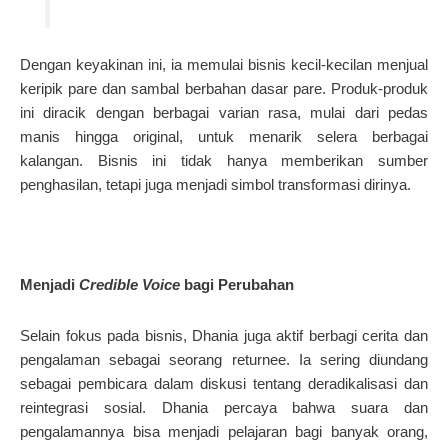
Dengan keyakinan ini, ia memulai bisnis kecil-kecilan menjual
keripik pare dan sambal berbahan dasar pare. Produk-produk
ini diracik dengan berbagai varian rasa, mulai dari pedas
manis hingga original, untuk menarik selera berbagai
kalangan. Bisnis ini tidak hanya memberikan sumber
penghasilan, tetapi juga menjadi simbol transformasi dirinya.
Menjadi
Credible Voice
bagi Perubahan
Selain fokus pada bisnis, Dhania juga aktif berbagi cerita dan
pengalaman sebagai seorang returnee. Ia sering diundang
sebagai pembicara dalam diskusi tentang deradikalisasi dan
reintegrasi sosial. Dhania percaya bahwa suara dan
pengalamannya bisa menjadi pelajaran bagi banyak orang,