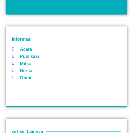
Informasi
Acara
Publikasi
Mitra
Berita
Opini
Artikel Lainnya