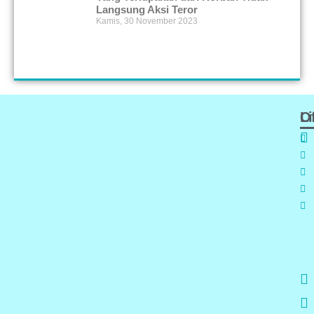
Langsung Aksi Teror
Kamis, 30 November 2023
Of
L