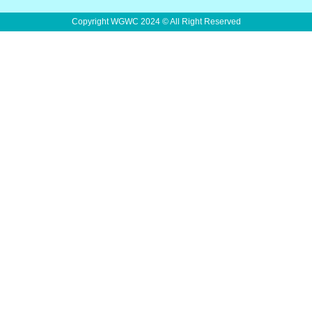
Copyright WGWC 2024 © All Right Reserved