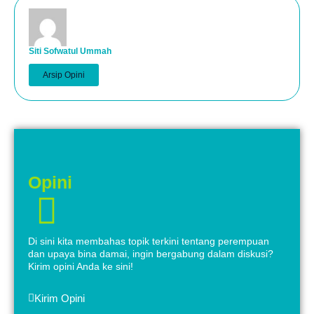
Siti Sofwatul Ummah
Arsip Opini
Opini
Di sini kita membahas topik terkini tentang perempuan
dan upaya bina damai, ingin bergabung dalam diskusi?
Kirim opini Anda ke sini!
Kirim Opini