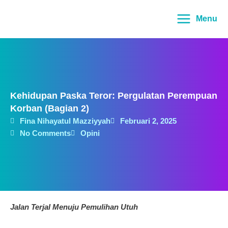
Lewati
Main
ke
Menu
Menu
konten
Kehidupan Paska Teror: Pergulatan Perempuan
Korban (Bagian 2)
Fina Nihayatul Mazziyyah
Februari 2, 2025
No Comments
Opini
Jalan Terjal Menuju Pemulihan Utuh