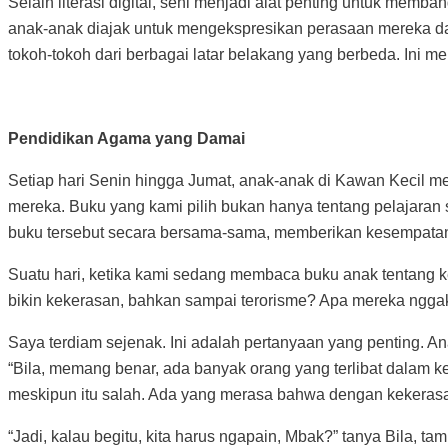
Selain literasi digital, seni menjadi alat penting untuk mem
anak-anak diajak untuk mengekspresikan perasaan mereka da
tokoh-tokoh dari berbagai latar belakang yang berbeda. In
Pendidikan Agama yang Damai
Setiap hari Senin hingga Jumat, anak-anak di Kawan Kecil 
mereka. Buku yang kami pilih bukan hanya tentang pelajaran 
buku tersebut secara bersama-sama, memberikan kesempatan 
Suatu hari, ketika kami sedang membaca buku anak tentang k
bikin kekerasan, bahkan sampai terorisme? Apa mereka nggak 
Saya terdiam sejenak. Ini adalah pertanyaan yang penting. 
“Bila, memang benar, ada banyak orang yang terlibat dalam ke
meskipun itu salah. Ada yang merasa bahwa dengan kekerasa
“Jadi, kalau begitu, kita harus ngapain, Mbak?” tanya Bila, tam