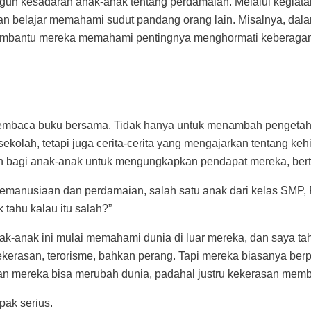
bangun kesadaran anak-anak tentang perdamaian. Melalui kegiat
n belajar memahami sudut pandang orang lain. Misalnya, dal
i membantu mereka memahami pentingnya menghormati keberaga
membaca buku bersama. Tidak hanya untuk menambah pengetahu
sekolah, tetapi juga cerita-cerita yang mengajarkan tentang k
bagi anak-anak untuk mengungkapkan pendapat mereka, bertan
emanusiaan dan perdamaian, salah satu anak dari kelas SMP, R
tahu kalau itu salah?”
Anak-anak ini mulai memahami dunia di luar mereka, dan saya
kerasan, terorisme, bahkan perang. Tapi mereka biasanya berpi
n mereka bisa merubah dunia, padahal justru kekerasan membua
pak serius.