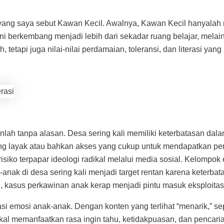
yang saya sebut Kawan Kecil. Awalnya, Kawan Kecil hanyalah r
 ini berkembang menjadi lebih dari sekadar ruang belajar, mel
 tetapi juga nilai-nilai perdamaian, toleransi, dan literasi yan
h tanpa alasan. Desa sering kali memiliki keterbatasan dala
ng layak atau bahkan akses yang cukup untuk mendapatkan pendi
siko terpapar ideologi radikal melalui media sosial. Kelompok
anak di desa sering kali menjadi target rentan karena keterba
, kasus perkawinan anak kerap menjadi pintu masuk eksploitasi
i emosi anak-anak. Dengan konten yang terlihat “menarik,” sepe
ikal memanfaatkan rasa ingin tahu, ketidakpuasan, dan pencari