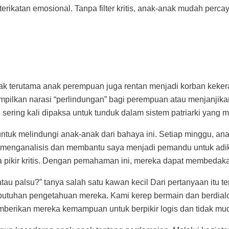
ikatan emosional. Tanpa filter kritis, anak-anak mudah perca
nak terutama anak perempuan juga rentan menjadi korban keke
mpilkan narasi “perlindungan” bagi perempuan atau menjanjikan
 sering kali dipaksa untuk tunduk dalam sistem patriarki yang 
 untuk melindungi anak-anak dari bahaya ini. Setiap minggu, a
 menganalisis dan membantu saya menjadi pemandu untuk adik-
pikir kritis. Dengan pemahaman ini, mereka dapat membedakan
atau palsu?” tanya salah satu kawan kecil Dari pertanyaan itu
butuhan pengetahuan mereka. Kami kerep bermain dan berdialog
mberikan mereka kemampuan untuk berpikir logis dan tidak mu