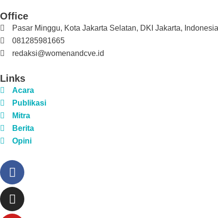
Office
Pasar Minggu, Kota Jakarta Selatan, DKI Jakarta, Indonesia
081285981665
redaksi@womenandcve.id
Links
Acara
Publikasi
Mitra
Berita
Opini
Facebook
Instagram
Youtube