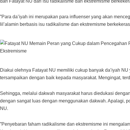
dari Fatayat NU dari isu radikalisme dan ekstremisme berkeke
”Para da’iyah ini merupakan para influenser yang akan menceg
lil’alamin berbasis isu radikalisme dan ekstremisme berkekera
Diakui olehnya Fatayat NU memiliki cukup banyak da’iyah NU y
tersampaikan dengan baik kepada masyarakat. Mengingat, terd
Sehingga, melalui dakwah masyarakat harus diedukasi dengan b
dengan sangat luas dengan menggunakan dakwah. Apalagi, pol
NU.
”Penyebaran faham radikalisme dan ekstremisme ini mengala