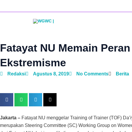
Lewati
ke
konten
Fatayat NU Memain Peran
Ekstremisme
Redaksi
Agustus 8, 2019
No Comments
Berita
Jakarta –
Fatayat NU menggelar Training of Trainer (TOF) Da’iy
merupakan Steering Committee (SC) Working Group on Women 