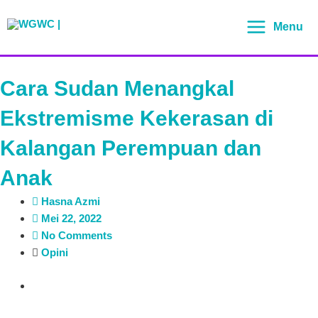
Lewati
Main
ke
Menu
Menu
konten
Cara Sudan Menangkal
Ekstremisme Kekerasan di
Kalangan Perempuan dan
Anak
Hasna Azmi
Mei 22, 2022
No Comments
Opini