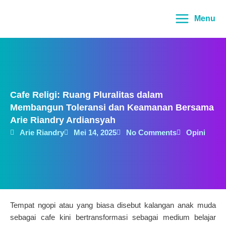
Lewati
Main
ke
Menu
Menu
konten
Cafe Religi: Ruang Pluralitas dalam
Membangun Toleransi dan Keamanan Bersama
Arie Riandry Ardiansyah
Arie Riandry
Mei 14, 2025
No Comments
Opini
Tempat ngopi atau yang biasa disebut kalangan anak muda
sebagai cafe kini bertransformasi sebagai medium belajar